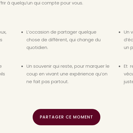
frir à quelqu’un qui compte pour vous.
ux,
L’occasion de partager quelque
Un 
es
chose de différent, qui change du
d’é
quotidien.
un 
e
Un souvenir qui reste, pour marquer le
Et r
ils
coup en vivant une expérience qu’on
véc
ne fait pas partout.
just
PARTAGER CE MOMENT