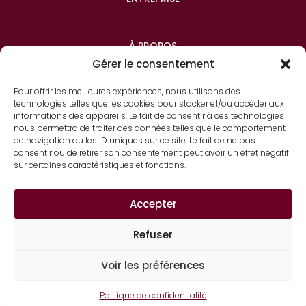
À PROPOS
Gérer le consentement
Pour offrir les meilleures expériences, nous utilisons des
CONTACT
technologies telles que les cookies pour stocker et/ou accéder aux
informations des appareils. Le fait de consentir à ces technologies
nous permettra de traiter des données telles que le comportement
de navigation ou les ID uniques sur ce site. Le fait de ne pas
consentir ou de retirer son consentement peut avoir un effet négatif
sur certaines caractéristiques et fonctions.
©Charlène Gouleau Conseil en Image
– Tous droits
Accepter
réservés –
Mentions légales
–
CGV
–
Site Web réalisé par
Charlène Gouleau
Refuser
Voir les préférences
PRENDRE CONTACT
Politique de confidentialité