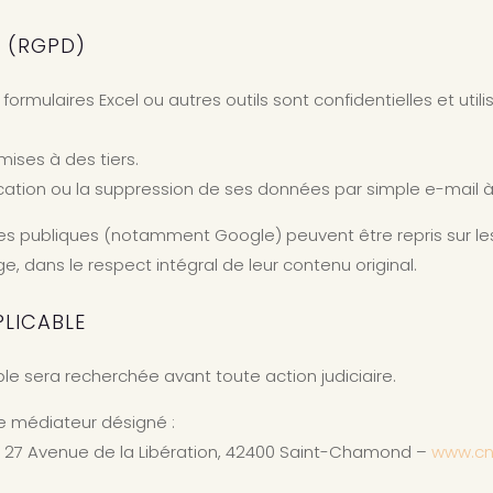
S (RGPD)
 formulaires Excel ou autres outils sont confidentielles et uti
mises à des tiers.
ication ou la suppression de ses données par simple e-mail 
rmes publiques (notamment Google) peuvent être repris sur 
 dans le respect intégral de leur contenu original.
PLICABLE
ble sera recherchée avant toute action judiciaire.
 le médiateur désigné :
7 Avenue de la Libération, 42400 Saint-Chamond –
www.cn