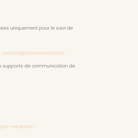
lisées uniquement pour le suivi de
à
contact@charleneconseil.fr.
les supports de communication de
pm-mediation-