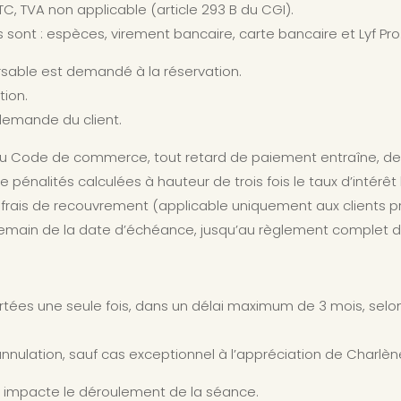
TTC, TVA non applicable (article 293 B du CGI).
nt : espèces, virement bancaire, carte bancaire et Lyf Pro
able est demandé à la réservation.
tion.
demande du client.
du Code de commerce, tout retard de paiement entraîne, de 
 pénalités calculées à hauteur de trois fois le taux d’intérêt 
r frais de recouvrement (applicable uniquement aux clients pr
ndemain de la date d’échéance, jusqu’au règlement complet
tées une seule fois, dans un délai maximum de 3 mois, selon 
nnulation, sauf cas exceptionnel à l’appréciation de Charlè
oit, impacte le déroulement de la séance.