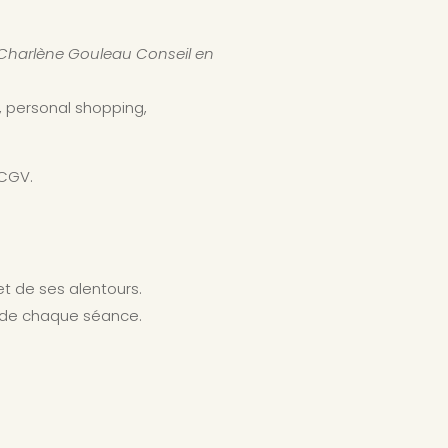
Charlène Gouleau Conseil en
g, personal shopping,
 CGV.
t de ses alentours.
ue de chaque séance.