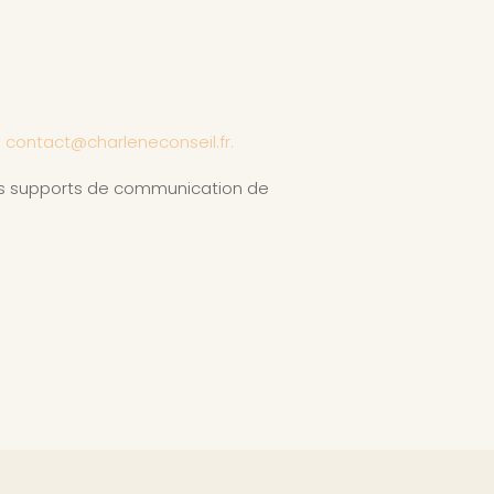
à
contact@charleneconseil.fr.
les supports de communication de