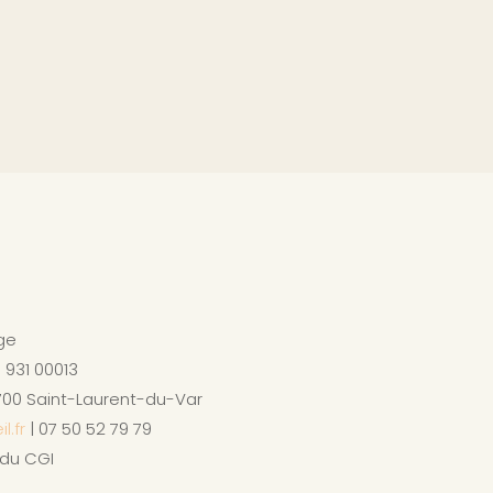
ge
 931 00013
700 Saint-Laurent-du-Var
l.fr
| 07 50 52 79 79
 du CGI