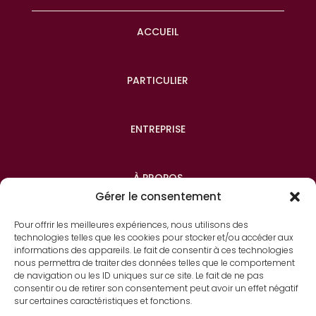
ACCUEIL
PARTICULIER
ENTREPRISE
À PROPOS
Gérer le consentement
Pour offrir les meilleures expériences, nous utilisons des
CONTACT
technologies telles que les cookies pour stocker et/ou accéder aux
informations des appareils. Le fait de consentir à ces technologies
nous permettra de traiter des données telles que le comportement
de navigation ou les ID uniques sur ce site. Le fait de ne pas
consentir ou de retirer son consentement peut avoir un effet négatif
sur certaines caractéristiques et fonctions.