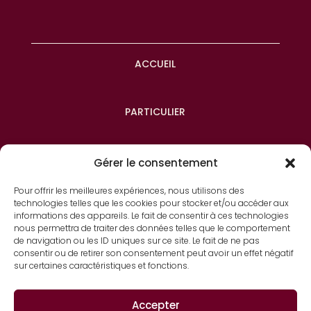
ACCUEIL
PARTICULIER
ENTREPRISE
Gérer le consentement
Pour offrir les meilleures expériences, nous utilisons des
technologies telles que les cookies pour stocker et/ou accéder aux
À PROPOS
informations des appareils. Le fait de consentir à ces technologies
nous permettra de traiter des données telles que le comportement
de navigation ou les ID uniques sur ce site. Le fait de ne pas
consentir ou de retirer son consentement peut avoir un effet négatif
CONTACT
sur certaines caractéristiques et fonctions.
Accepter