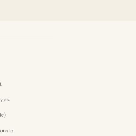
.
yles.
e).
ans la